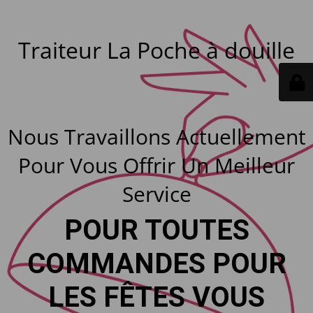
Traiteur La Poche à douille
Nous Travaillons Actuellement
Pour Vous Offrir Un Meilleur
Service
POUR TOUTES
COMMANDES POUR
LES FÊTES VOUS