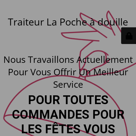
Traiteur La Poche à douille
Nous Travaillons Actuellement
Pour Vous Offrir Un Meilleur
Service
POUR TOUTES
COMMANDES POUR
LES FÊTES VOUS