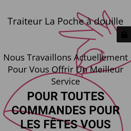
Traiteur La Poche à douille
Nous Travaillons Actuellement
Pour Vous Offrir Un Meilleur
Service
POUR TOUTES
COMMANDES POUR
LES FÊTES VOUS