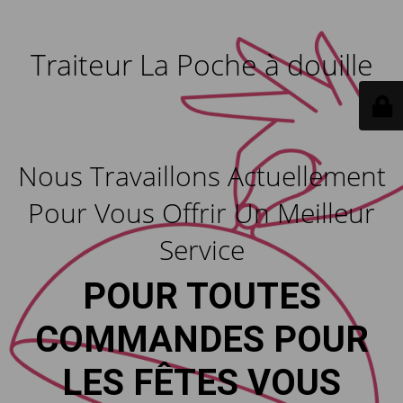
Traiteur La Poche à douille
Nous Travaillons Actuellement
Pour Vous Offrir Un Meilleur
Service
POUR TOUTES
COMMANDES POUR
LES FÊTES VOUS