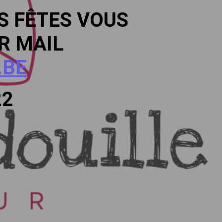
 FÊTES VOUS
R MAIL
.BE
22