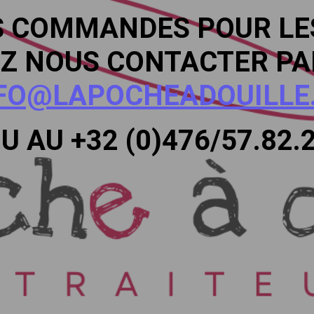
S COMMANDES POUR LES
Z NOUS CONTACTER PA
FO@LAPOCHEADOUILLE
U AU +32 (0)476/57.82.