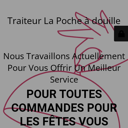
Traiteur La Poche à douille
Nous Travaillons Actuellement
Pour Vous Offrir Un Meilleur
Service
POUR TOUTES
COMMANDES POUR
LES FÊTES VOUS