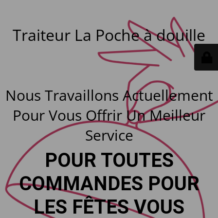
Traiteur La Poche à douille
Nous Travaillons Actuellement
Pour Vous Offrir Un Meilleur
Service
POUR TOUTES
COMMANDES POUR
LES FÊTES VOUS